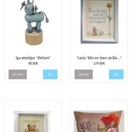
Spratteldjur "Elefant"
Tavla "Bliv en liten stråle..."
95 SEK
179 SEK
Läs mer
Läs mer