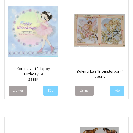
Kort+kuvert "Happy
Bokmärken "Blomsterbarn"
Birthday" 9
20 SEK
25 SEK
Läs mer
Läs mer