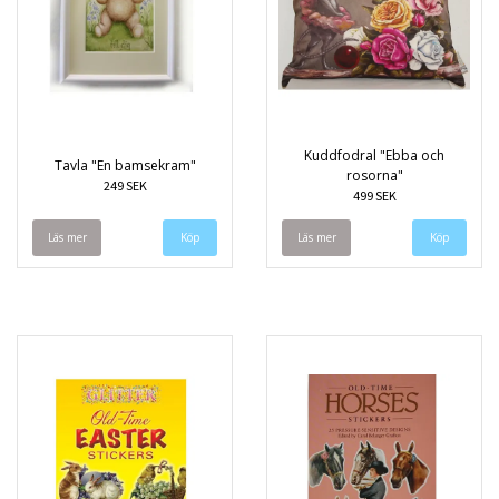
Kuddfodral "Ebba och
Tavla "En bamsekram"
rosorna"
249 SEK
499 SEK
Läs mer
Läs mer