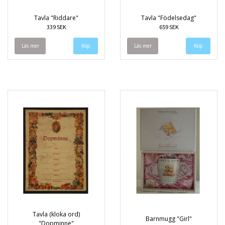
Tavla "Riddare"
Tavla "Födelsedag"
339 SEK
659 SEK
Läs mer
Läs mer
Tavla (kloka ord)
Barnmugg "Girl"
"Dopminne"