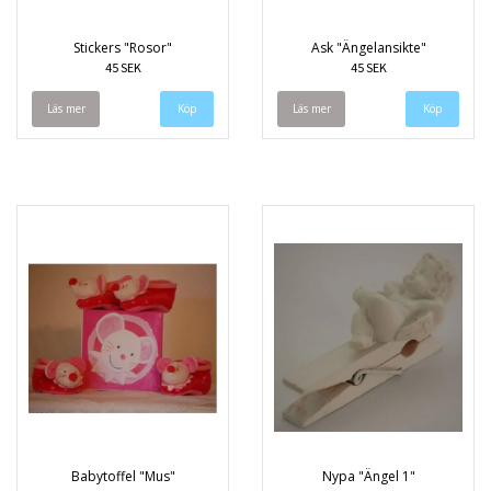
Stickers "Rosor"
Ask "Ängelansikte"
45 SEK
45 SEK
Läs mer
Läs mer
Babytoffel "Mus"
Nypa "Ängel 1"