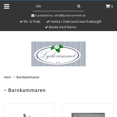
0
E-postadress:
info@lyckorummet.se
69:- kr frakt.
Hämta i Östersund utan fraktavgift
Betala med Klarna
Hem
›
~ Barnkammaren
~ Barnkammaren