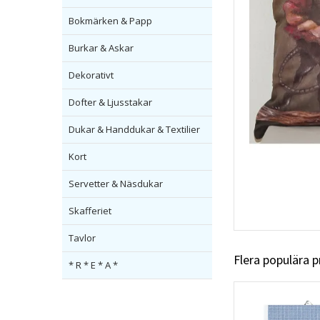
Bokmärken & Papp
Burkar & Askar
Dekorativt
Dofter & Ljusstakar
Dukar & Handdukar & Textilier
Kort
Servetter & Näsdukar
Skafferiet
Tavlor
Flera populära 
* R * E * A *