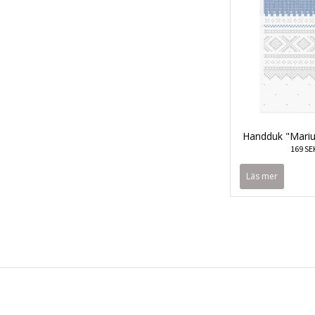
Handduk "Marius
169 SE
Läs mer