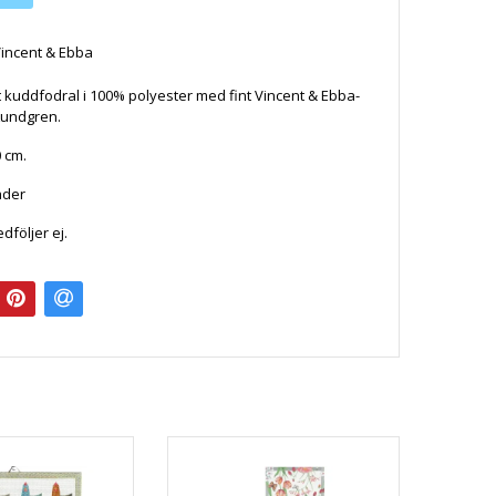
incent & Ebba
kuddfodral i 100% polyester med fint Vincent & Ebba-
 Lundgren.
0 cm.
ader
följer ej.