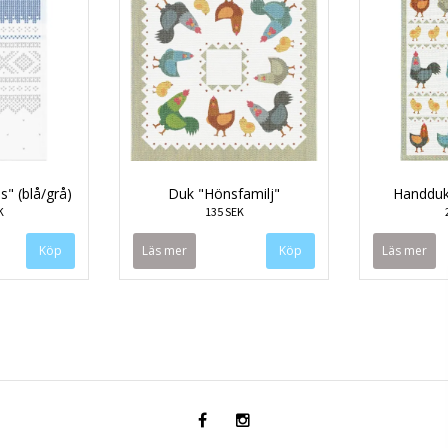
" (blå/grå)
Duk "Hönsfamilj"
Handduk
K
135 SEK
Läs mer
Läs mer