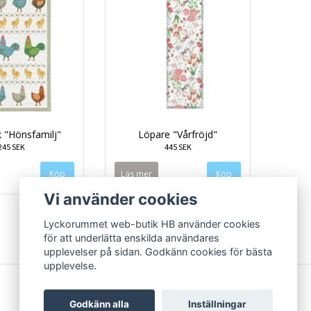
 "Hönsfamilj"
Löpare "Vårfröjd"
245 SEK
445 SEK
Läs mer
Vi använder cookies
Lyckorummet web-butik HB använder cookies
för att underlätta enskilda användares
upplevelser på sidan. Godkänn cookies för bästa
upplevelse.
Godkänn alla
Inställningar