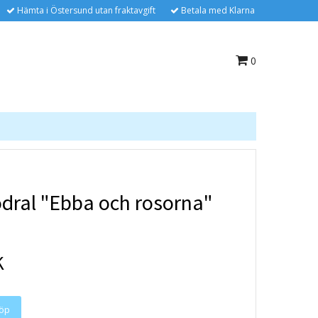
Hämta i Östersund utan fraktavgift
Betala med Klarna
0
dral "Ebba och rosorna"
K
öp