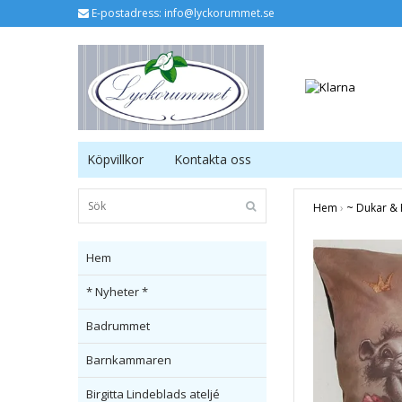
E-postadress:
info@lyckorummet.se
Köpvillkor
Kontakta oss
Hem
›
~ Dukar & 
Hem
* Nyheter *
Badrummet
Barnkammaren
Birgitta Lindeblads ateljé