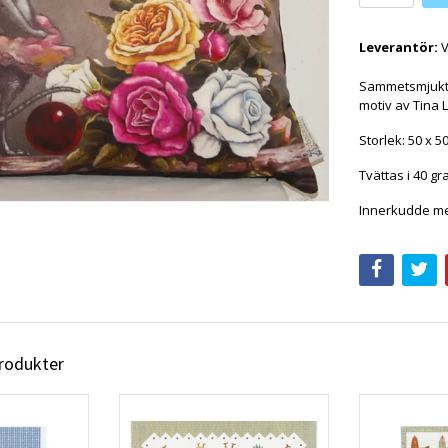
Leverantör:
V
Sammetsmjukt 
motiv av Tina
Storlek: 50 x 5
Tvättas i 40 gr
Innerkudde med
produkter