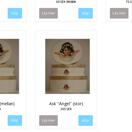
69 SEK
99 SEK
76 
Läs mer
Läs mer
(mellan)
Ask "Ängel" (stor)
K
365 SEK
Läs mer