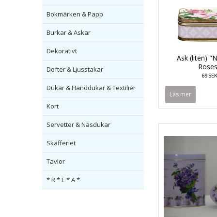
Bokmärken & Papp
Burkar & Askar
Dekorativt
Ask (liten) "
Roses
Dofter & Ljusstakar
69 SE
Dukar & Handdukar & Textilier
Läs mer
Kort
Servetter & Näsdukar
Skafferiet
Tavlor
* R * E * A *