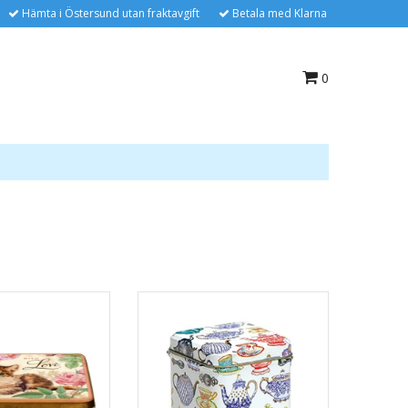
Hämta i Östersund utan fraktavgift
Betala med Klarna
0