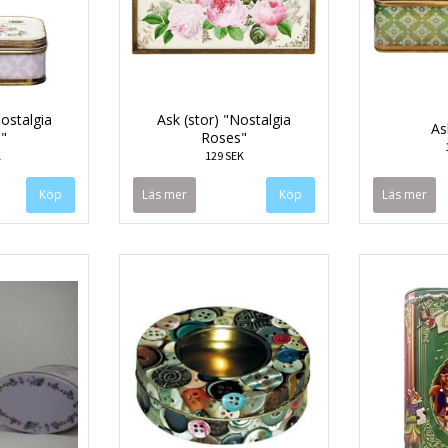
Nostalgia
Ask (stor) "Nostalgia
As
"
Roses"
K
129 SEK
Läs mer
Läs mer