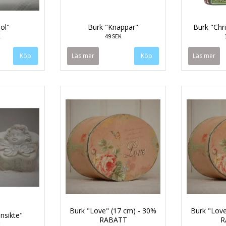
ol"
Burk "Knappar"
Burk "Chr
K
49 SEK
Läs mer
Läs mer
Burk "Love" (17 cm) - 30%
Burk "Love
nsikte"
RABATT
R
K