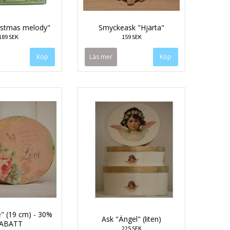
istmas melody"
Smyckeask "Hjärta"
189 SEK
159 SEK
Läs mer
" (19 cm) - 30%
Ask "Ängel" (liten)
ABATT
225 SEK