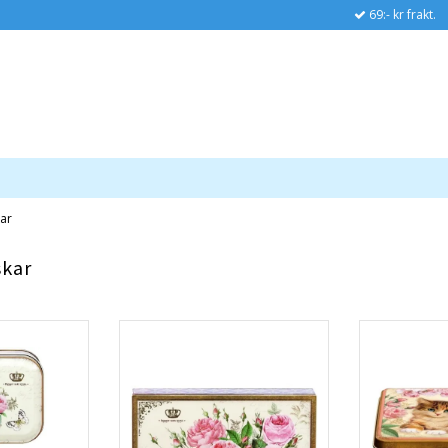
69:- kr frakt.
ar
skar