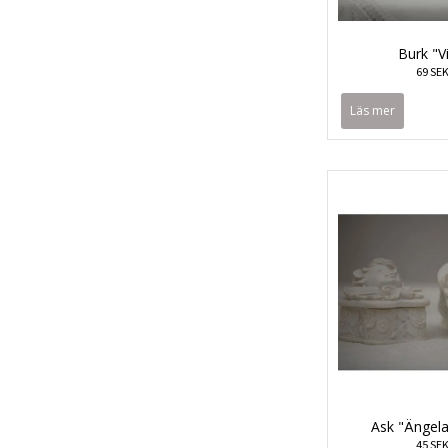
Burk "Vi
69 SE
Läs mer
Ask "Ängela
45 SE