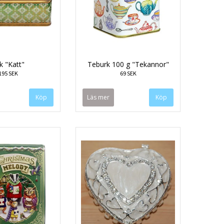
k "Katt"
Teburk 100 g "Tekannor"
195 SEK
69 SEK
Läs mer