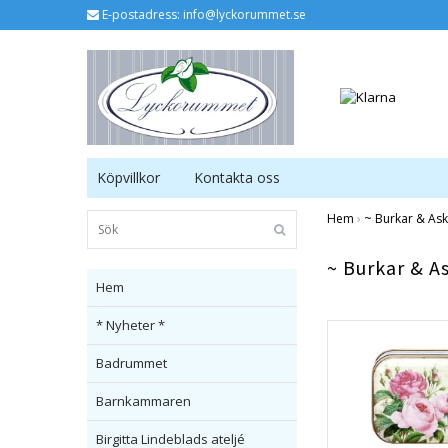
E-postadress:
info@lyckorummet.se
Köpvillkor
Kontakta oss
Hem
›
~ Burkar & Ask
~ Burkar & A
Hem
* Nyheter *
Badrummet
Barnkammaren
Birgitta Lindeblads ateljé