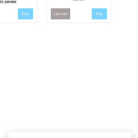
SEK
109 SEK
Läs mer