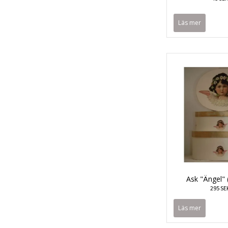
Läs mer
Ask "Ängel" 
295 SE
Läs mer