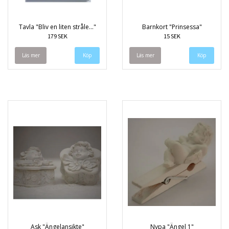
Tavla "Bliv en liten stråle..."
Barnkort "Prinsessa"
179 SEK
15 SEK
Läs mer
Läs mer
Ask "Ängelansikte"
Nypa "Ängel 1"