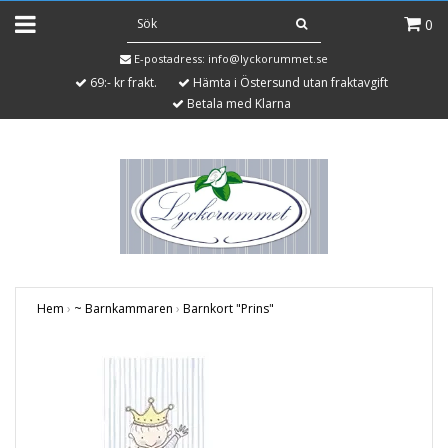
0
E-postadress:
info@lyckorummet.se
69:- kr frakt.
Hämta i Östersund utan fraktavgift
Betala med Klarna
Hem
›
~ Barnkammaren
›
Barnkort "Prins"