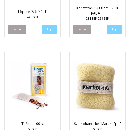
Konsttryck "Ugglor" - 20%
Löpare "Vårfröjd"
RABATT
445 SEK
231 SEK
289 SEK
Läs mer
Läs mer
Tefilter 100 st
Svamphandske "Martini Spa"
55 SEK
65 SEK