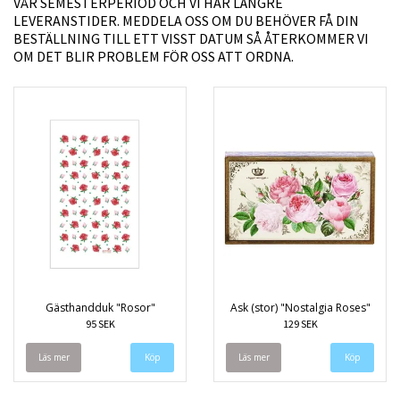
VÅR SEMESTERPERIOD OCH VI HAR LÄNGRE
LEVERANSTIDER. MEDDELA OSS OM DU BEHÖVER FÅ DIN
BESTÄLLNING TILL ETT VISST DATUM SÅ ÅTERKOMMER VI
OM DET BLIR PROBLEM FÖR OSS ATT ORDNA.
Gästhandduk "Rosor"
Ask (stor) "Nostalgia Roses"
95 SEK
129 SEK
Läs mer
Läs mer