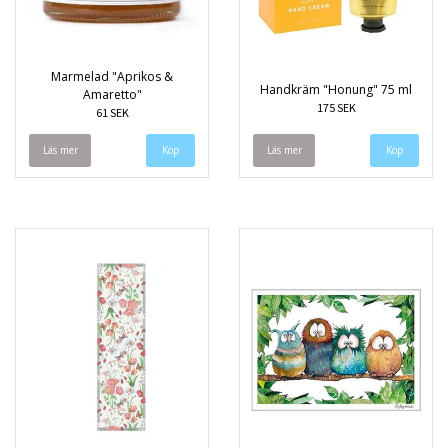
Marmelad "Aprikos &
Handkräm "Honung" 75 ml
Amaretto"
175 SEK
61 SEK
Läs mer
Läs mer