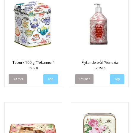
Teburk 100 g "Tekannor"
Flytande tvål "Venezia
69 SEK
129 SEK
Läs mer
Läs mer