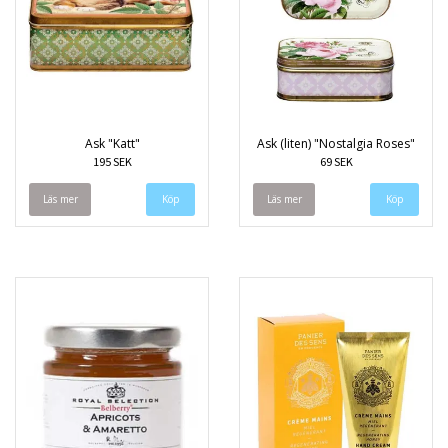
Ask "Katt"
Ask (liten) "Nostalgia Roses"
195 SEK
69 SEK
Läs mer
Läs mer