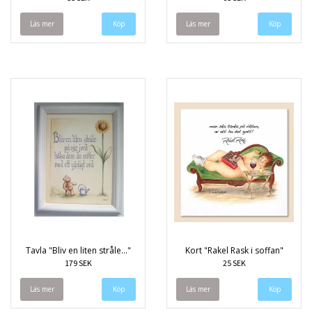
Läs mer
Läs mer
Tavla "Bliv en liten stråle..."
Kort "Rakel Rask i soffan"
179 SEK
25 SEK
Läs mer
Läs mer