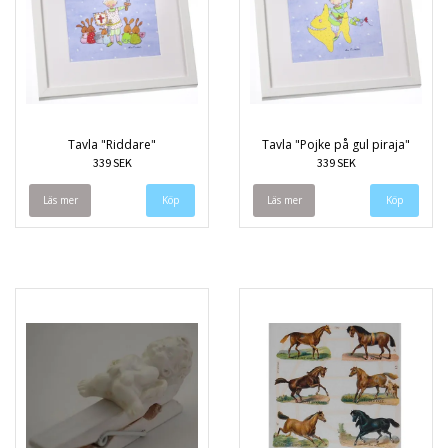
Tavla "Riddare"
Tavla "Pojke på gul piraja"
339 SEK
339 SEK
Läs mer
Läs mer