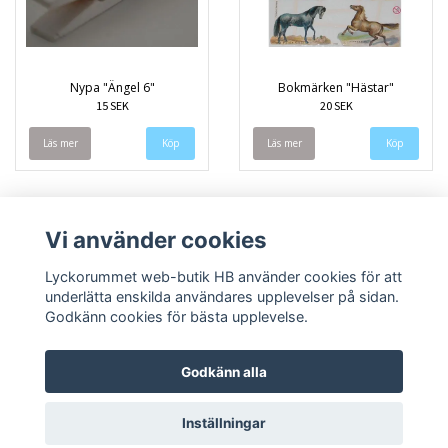
Nypa "Ängel 6"
Bokmärken "Hästar"
15 SEK
20 SEK
Läs mer
Läs mer
Vi använder cookies
Lyckorummet web-butik HB använder cookies för att
underlätta enskilda användares upplevelser på sidan.
Godkänn cookies för bästa upplevelse.
Godkänn alla
Inställningar
© Copyright 2026 Lyckorummet web-butik HB