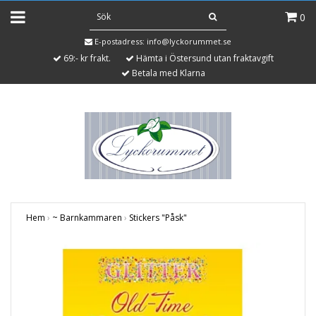
0
E-postadress:
info@lyckorummet.se
69:- kr frakt.
Hämta i Östersund utan fraktavgift
Betala med Klarna
Hem
›
~ Barnkammaren
›
Stickers "Påsk"