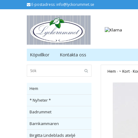
E-postadress:
info@lyckorummet.se
Köpvillkor
Kontakta oss
Hem
›
~ Kort
›
Ko
Hem
* Nyheter *
Badrummet
Barnkammaren
Birgitta Lindeblads ateljé