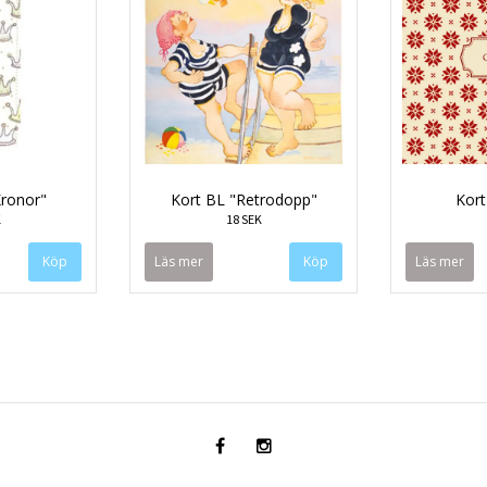
Kronor"
Kort BL "Retrodopp"
Kort
K
18 SEK
Läs mer
Läs mer