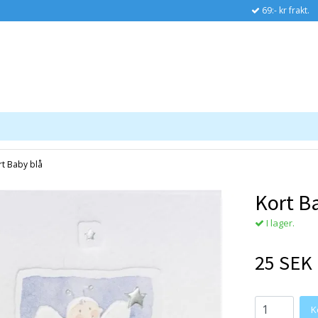
69:- kr frakt.
rt Baby blå
Kort B
I lager.
25 SEK
K