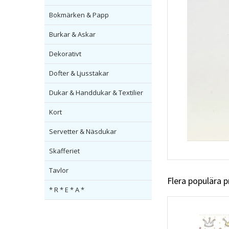
Bokmärken & Papp
Burkar & Askar
Dekorativt
Dofter & Ljusstakar
Dukar & Handdukar & Textilier
Kort
Servetter & Näsdukar
Skafferiet
Tavlor
Flera populära 
* R * E * A *