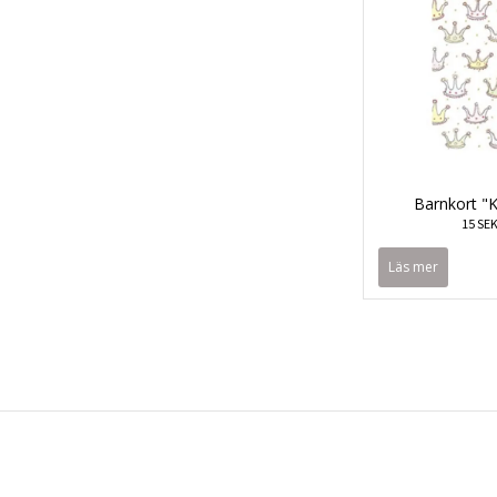
Barnkort "
15 SE
Läs mer