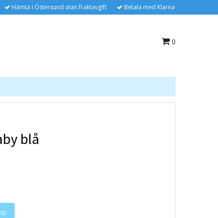
Hämta i Östersund utan fraktavgift
Betala med Klarna
0
aby blå
öp