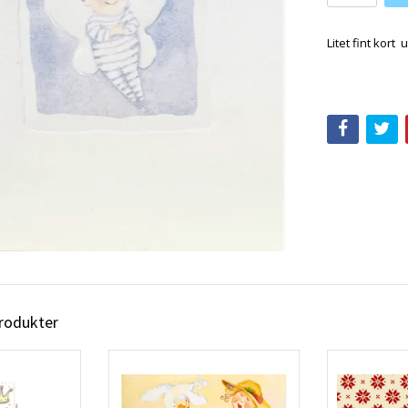
Litet fint kort
produkter