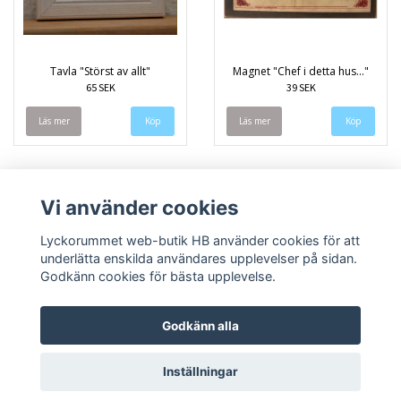
Tavla "Störst av allt"
Magnet "Chef i detta hus..."
65 SEK
39 SEK
Läs mer
Läs mer
Vi använder cookies
Lyckorummet web-butik HB använder cookies för att
underlätta enskilda användares upplevelser på sidan.
Godkänn cookies för bästa upplevelse.
Godkänn alla
Inställningar
© Copyright 2026 Lyckorummet web-butik HB