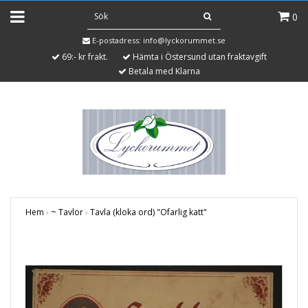
0
E-postadress:
info@lyckorummet.se
69:- kr frakt.
Hämta i Östersund utan fraktavgift
Betala med Klarna
Hem
›
~ Tavlor
›
Tavla (kloka ord) "Ofarlig katt"