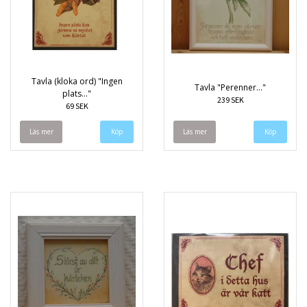
Tavla (kloka ord) "Ingen
Tavla "Perenner..."
plats..."
239 SEK
69 SEK
Läs mer
Läs mer