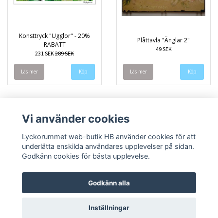
Konsttryck "Ugglor" - 20%
Plåttavla "Änglar 2"
RABATT
49 SEK
231 SEK
289 SEK
Läs mer
Läs mer
Vi använder cookies
Lyckorummet web-butik HB använder cookies för att
underlätta enskilda användares upplevelser på sidan.
Godkänn cookies för bästa upplevelse.
Godkänn alla
Inställningar
© Copyright 2026 Lyckorummet web-butik HB