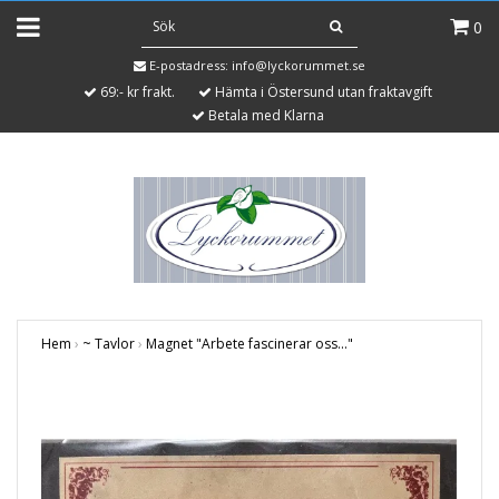
0
E-postadress:
info@lyckorummet.se
69:- kr frakt.
Hämta i Östersund utan fraktavgift
Betala med Klarna
Hem
›
~ Tavlor
›
Magnet "Arbete fascinerar oss..."