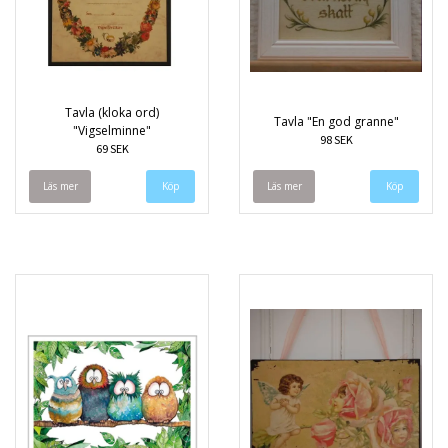
Tavla (kloka ord)
Tavla "En god granne"
"Vigselminne"
98 SEK
69 SEK
Läs mer
Läs mer