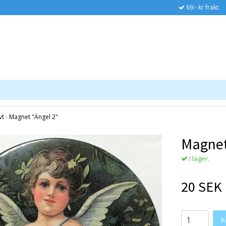
69:- kr frakt.
vt
›
Magnet "Ängel 2"
Magnet
I lager.
20 SEK
K