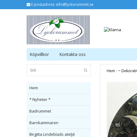
E-postadress:
info@lyckorummet.se
Köpvillkor
Kontakta oss
Hem
›
~ Dekorati
Hem
* Nyheter *
Badrummet
Barnkammaren
Birgitta Lindeblads ateljé