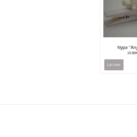
Nypa "Äng
15 SE
Läs mer