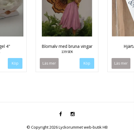
el 4"
Blomalv med bruna vingar
Hjärt
K
139 SEK
Läs mer
Läs mer
© Copyright 2026 Lyckorummet web-butik HB