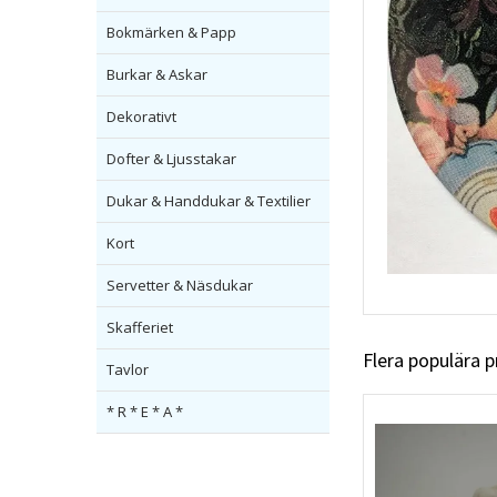
Bokmärken & Papp
Burkar & Askar
Dekorativt
Dofter & Ljusstakar
Dukar & Handdukar & Textilier
Kort
Servetter & Näsdukar
Skafferiet
Flera populära 
Tavlor
* R * E * A *