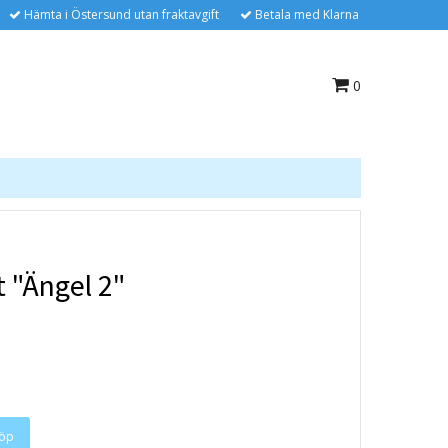
Hämta i Östersund utan fraktavgift
Betala med Klarna
0
 "Ängel 2"
öp