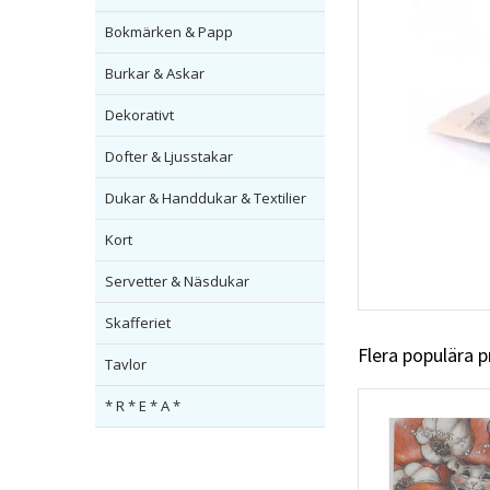
Bokmärken & Papp
Burkar & Askar
Dekorativt
Dofter & Ljusstakar
Dukar & Handdukar & Textilier
Kort
Servetter & Näsdukar
Skafferiet
Flera populära 
Tavlor
* R * E * A *