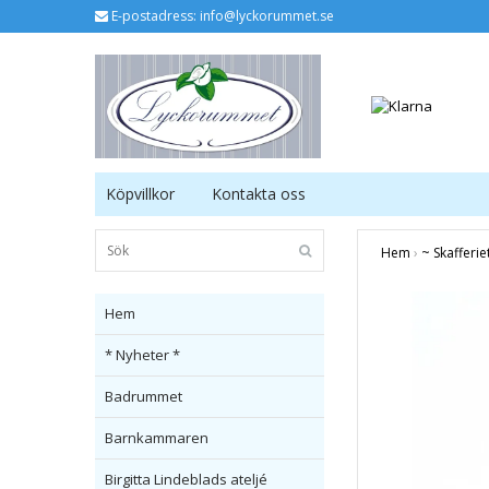
E-postadress:
info@lyckorummet.se
Köpvillkor
Kontakta oss
Hem
›
~ Skafferie
Hem
* Nyheter *
Badrummet
Barnkammaren
Birgitta Lindeblads ateljé