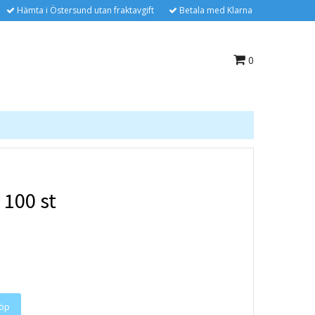
Hämta i Östersund utan fraktavgift
Betala med Klarna
0
r 100 st
öp