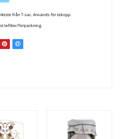
viktste från T-sac.
Används för tekopp.
st tefilter/förpackning.