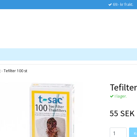
69:- kr frakt.
t
›
Tefilter 100 st
Tefilte
I lager.
55 SEK
K