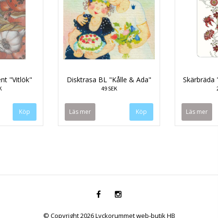
nt "Vitlök"
Disktrasa BL "Kålle & Ada"
Skärbräda 
K
49 SEK
Läs mer
Läs mer
© Copyright 2026 Lyckorummet web-butik HB