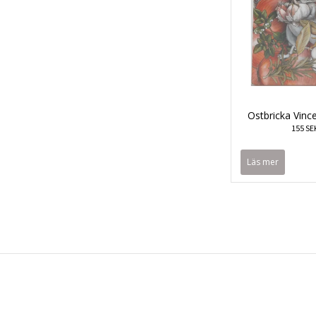
Ostbricka Vince
155 SE
Läs mer