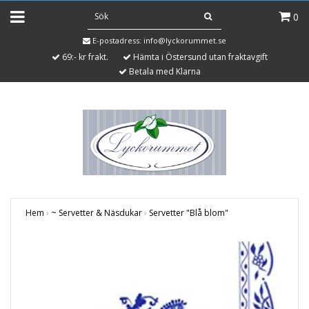
0
E-postadress:
info@lyckorummet.se
69:- kr frakt.
Hämta i Östersund utan fraktavgift
Betala med Klarna
Hem
›
~ Servetter & Näsdukar
›
Servetter "Blå blom"