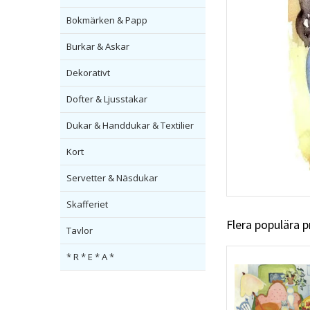
Bokmärken & Papp
Burkar & Askar
Dekorativt
Dofter & Ljusstakar
Dukar & Handdukar & Textilier
Kort
Servetter & Näsdukar
Skafferiet
Flera populära 
Tavlor
* R * E * A *