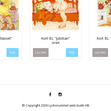
tlasset"
Kort BL "Julottan"
Kort BL 
K
18 SEK
Läs mer
Läs mer
© Copyright 2026 Lyckorummet web-butik HB