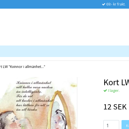
69:- kr frakt.
t LW "Kvinnor i allmänhet..."
Kort LW
I lager.
12 SEK
K