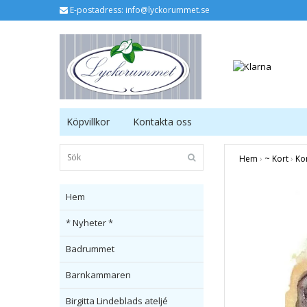
E-postadress:
info@lyckorummet.se
Köpvillkor
Kontakta oss
Hem
›
~ Kort
›
Kor
Hem
* Nyheter *
Badrummet
Barnkammaren
Birgitta Lindeblads ateljé