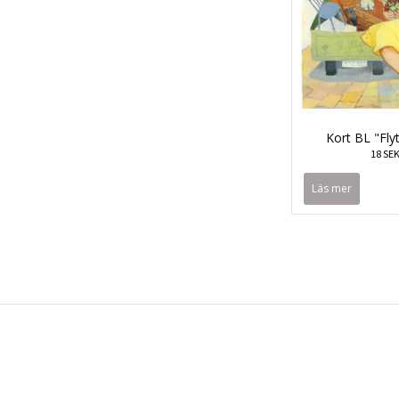
Kort BL "Flyt
18 SE
Läs mer