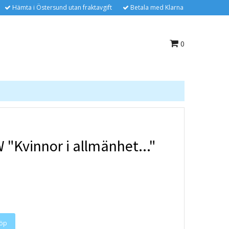
Hämta i Östersund utan fraktavgift
Betala med Klarna
0
 "Kvinnor i allmänhet..."
öp