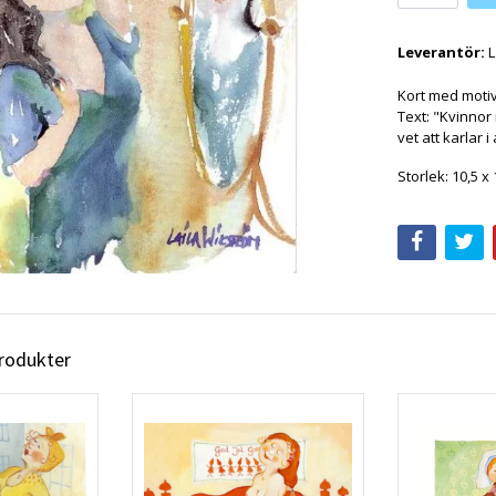
Leverantör:
L
Kort med motiv
Text: "Kvinnor 
vet att karlar 
Storlek: 10,5 x
produkter