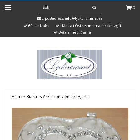
0
E-postadress:
info@lyckorummet.se
69:- kr frakt.
Hämta i Östersund utan fraktavgift
Betala med Klarna
Hem
›
~ Burkar & Askar
›
Smyckeask "Hjärta"