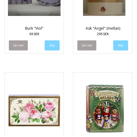
Burk "Viol"
Ask "Ängel" (mellan)
69 SEK
295 SEK
Läs mer
Läs mer