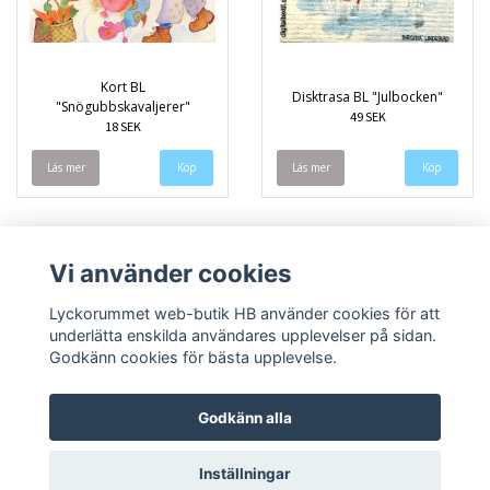
Kort BL
Disktrasa BL "Julbocken"
"Snögubbskavaljerer"
49 SEK
18 SEK
Läs mer
Läs mer
Vi använder cookies
Lyckorummet web-butik HB använder cookies för att
underlätta enskilda användares upplevelser på sidan.
Godkänn cookies för bästa upplevelse.
Godkänn alla
Inställningar
© Copyright 2026 Lyckorummet web-butik HB