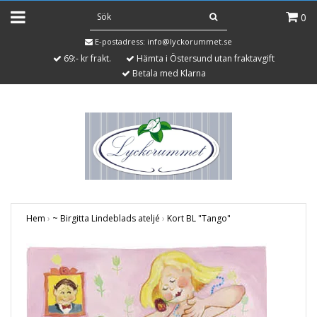
0
E-postadress:
info@lyckorummet.se
69:- kr frakt.
Hämta i Östersund utan fraktavgift
Betala med Klarna
Hem
›
~ Birgitta Lindeblads ateljé
›
Kort BL "Tango"