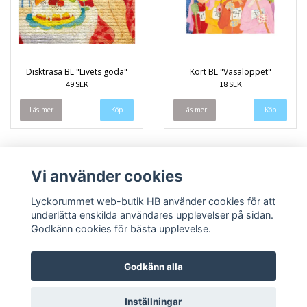
Disktrasa BL "Livets goda"
Kort BL "Vasaloppet"
49 SEK
18 SEK
Läs mer
Läs mer
Vi använder cookies
Lyckorummet web-butik HB använder cookies för att
underlätta enskilda användares upplevelser på sidan.
Godkänn cookies för bästa upplevelse.
Godkänn alla
Inställningar
© Copyright 2026 Lyckorummet web-butik HB