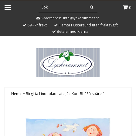
0
E-postadress:
info@lyckorummet.se
69:- kr frakt.
Hämta i Östersund utan fraktavgift
Betala med Klarna
Hem
›
~ Birgitta Lindeblads ateljé
›
Kort BL "På spåret"