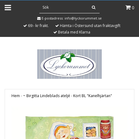
0
E-postadress:
info@lyckorummet.se
69:- kr frakt.
Hämta i Östersund utan fraktavgift
Betala med Klarna
Hem
›
~ Birgitta Lindeblads ateljé
›
Kort BL "Kanelhjärtan"