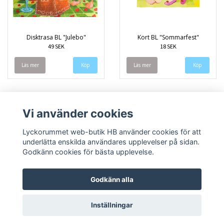
Disktrasa BL "Julebo"
Kort BL "Sommarfest"
49 SEK
18 SEK
Läs mer
Läs mer
Vi använder cookies
Lyckorummet web-butik HB använder cookies för att
underlätta enskilda användares upplevelser på sidan.
Godkänn cookies för bästa upplevelse.
Godkänn alla
Inställningar
© Copyright 2026 Lyckorummet web-butik HB
Powered by Quickbutik