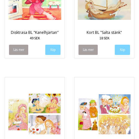
Disktrasa BL "Kanelhjärtan"
Kort BL "Salta stänk"
49 SEK
18 SEK
Läs mer
Läs mer