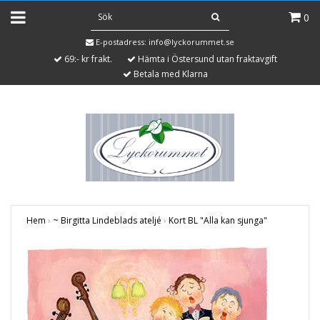
0
E-postadress:
info@lyckorummet.se
69:- kr frakt.
Hämta i Östersund utan fraktavgift
Betala med Klarna
Hem
›
~ Birgitta Lindeblads ateljé
›
Kort BL "Alla kan sjunga"