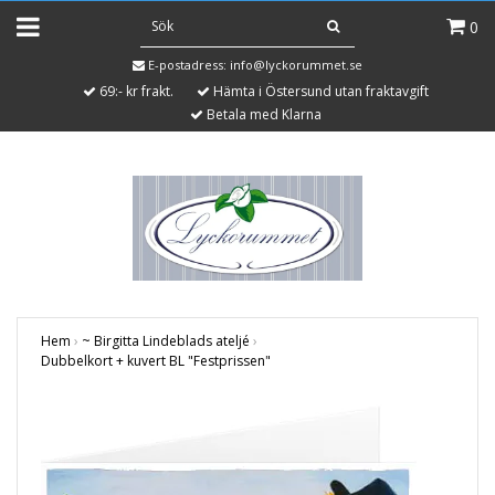
0
E-postadress:
info@lyckorummet.se
69:- kr frakt.
Hämta i Östersund utan fraktavgift
Betala med Klarna
Hem
›
~ Birgitta Lindeblads ateljé
›
Dubbelkort + kuvert BL "Festprissen"