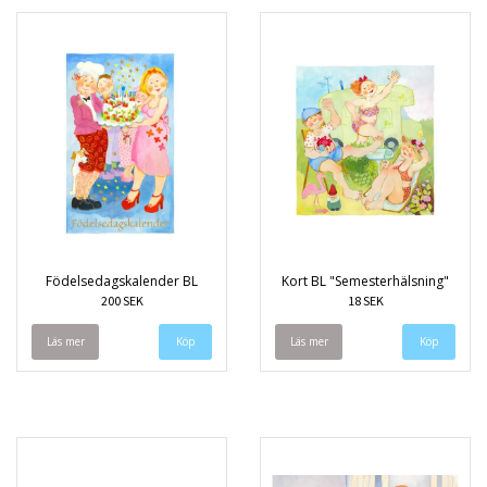
Födelsedagskalender BL
Kort BL "Semesterhälsning"
200 SEK
18 SEK
Läs mer
Läs mer