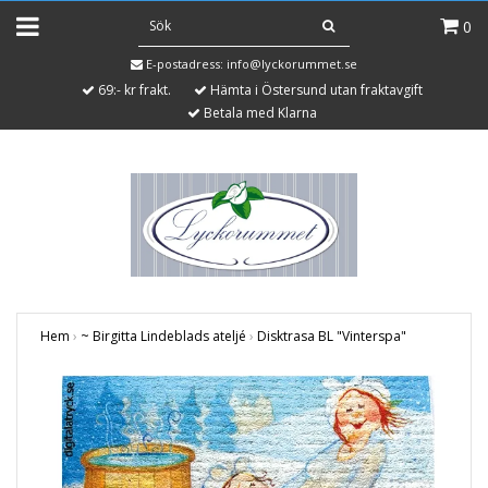
0
E-postadress:
info@lyckorummet.se
69:- kr frakt.
Hämta i Östersund utan fraktavgift
Betala med Klarna
Hem
›
~ Birgitta Lindeblads ateljé
›
Disktrasa BL "Vinterspa"