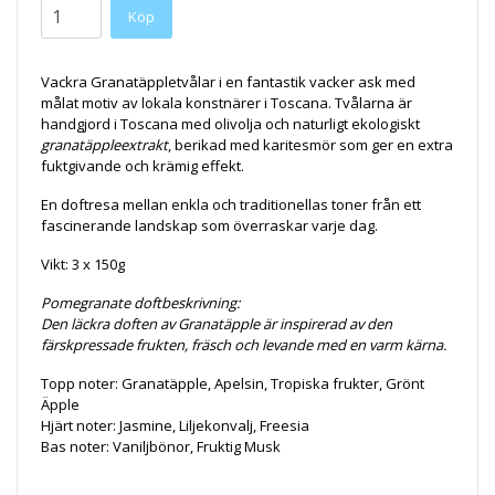
Köp
Vackra Granatäppletvålar i en fantastik vacker ask med
målat motiv av lokala konstnärer i Toscana. Tvålarna är
handgjord i Toscana med olivolja och naturligt ekologiskt
granatäppleextrakt
, berikad med karitesmör som ger en extra
fuktgivande och krämig effekt.
En doftresa mellan enkla och traditionellas toner från ett
fascinerande landskap som överraskar varje dag.
Vikt: 3 x 150g
Pomegranate doftbeskrivning:
Den läckra doften av Granatäpple är inspirerad av den
färskpressade frukten, fräsch och levande med en varm kärna.
Topp noter: Granatäpple, Apelsin, Tropiska frukter, Grönt
Äpple
Hjärt noter: Jasmine, Liljekonvalj, Freesia
Bas noter: Vaniljbönor, Fruktig Musk