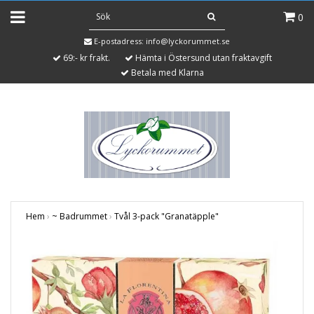
0
E-postadress:
info@lyckorummet.se
69:- kr frakt.
Hämta i Östersund utan fraktavgift
Betala med Klarna
Hem
›
~ Badrummet
›
Tvål 3-pack "Granatäpple"