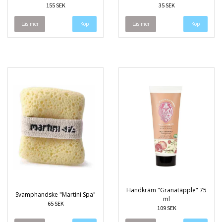
155 SEK
35 SEK
Läs mer
Läs mer
Handkräm "Granatäpple" 75
Svamphandske "Martini Spa"
ml
65 SEK
109 SEK